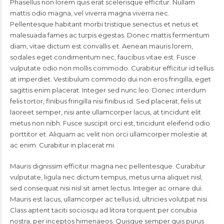
Phasellus non lorem quis erat scelerisque efficitur. Nullam
mattis odio magna, vel viverra magna viverra nec.
Pellentesque habitant morbi tristique senectus et netus et
malesuada fames ac turpis egestas. Donec mattis fermentum
diam, vitae dictum est convallis et. Aenean mauris lorem,
sodales eget condimentum nec, faucibus vitae est. Fusce
vulputate odio non mollis commodo. Curabitur efficitur id tellus
at imperdiet. Vestibulum commodo dui non eros fringilla, eget
sagittis enim placerat. Integer sed nunc leo. Donec interdum
felis tortor, finibus fringilla nisi finibus id. Sed placerat, felis ut
laoreet semper, nisi ante ullamcorper lacus, at tincidunt elit
metus non nibh. Fusce suscipit orci est, tincidunt eleifend odio
porttitor et. Aliquam ac velit non orci ullamcorper molestie at
ac enim. Curabitur in placerat mi.
Mauris dignissim efficitur magna nec pellentesque. Curabitur
vulputate, ligula nec dictum tempus, metus urna aliquet nisl,
sed consequat nisi nisl sit amet lectus. Integer ac ornare dui.
Mauris est lacus, ullamcorper ac tellus id, ultricies volutpat nisi.
Class aptent taciti sociosqu ad litora torquent per conubia
nostra, per inceptos himenaeos. Quisque semper quis purus