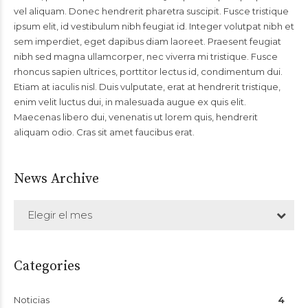
vel aliquam. Donec hendrerit pharetra suscipit. Fusce tristique
ipsum elit, id vestibulum nibh feugiat id. Integer volutpat nibh et
sem imperdiet, eget dapibus diam laoreet. Praesent feugiat
nibh sed magna ullamcorper, nec viverra mi tristique. Fusce
rhoncus sapien ultrices, porttitor lectus id, condimentum dui.
Etiam at iaculis nisl. Duis vulputate, erat at hendrerit tristique,
enim velit luctus dui, in malesuada augue ex quis elit.
Maecenas libero dui, venenatis ut lorem quis, hendrerit
aliquam odio. Cras sit amet faucibus erat.
News Archive
Elegir el mes
Categories
Noticias
4