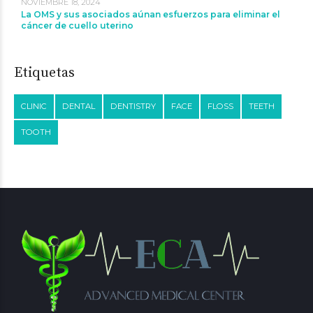
NOVIEMBRE 18, 2024
La OMS y sus asociados aúnan esfuerzos para eliminar el
cáncer de cuello uterino
Etiquetas
CLINIC
DENTAL
DENTISTRY
FACE
FLOSS
TEETH
TOOTH