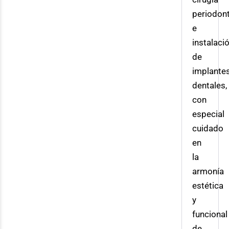
periodont
e
instalaci
de
implante
dentales,
con
especial
cuidado
en
la
armonía
estética
y
funcional
de