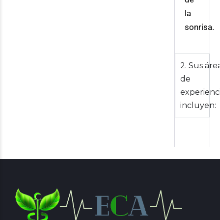
la
sonrisa.
2. Sus áre
de
experienc
incluyen: