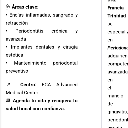
🩺
Áreas clave:
Francia
• Encías inflamadas, sangrado y
Trinidad
retracción
se
• Periodontitis crónica y
especiali
avanzada
en
• Implantes dentales y cirugía
Periodon
estética
adquirie
• Mantenimiento periodontal
compete
preventivo
avanzada
en
📍
Centro:
ECA Advanced
el
Medical Center
manejo
📆
Agenda tu cita y recupera tu
de
salud bucal con confianza.
gingivitis,
periodonti
cirugía