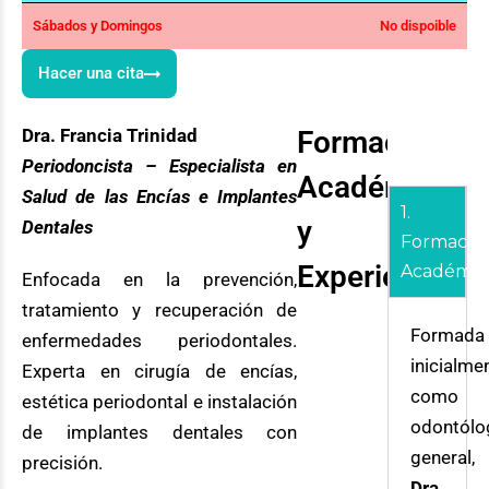
Sábados y Domingos
No dispoible
Hacer una cita
Dra. Francia Trinidad
Formación
Periodoncista – Especialista en
Académica
Salud de las Encías e Implantes
1.
y
Dentales
Formació
Experiencia:
Académic
Enfocada en la prevención,
tratamiento y recuperación de
Formada
enfermedades periodontales.
inicialme
Experta en cirugía de encías,
como
estética periodontal e instalación
odontólo
de implantes dentales con
general,
precisión.
Dra.