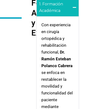
Formación
1. Formación
Académica
Académica
y
Con experiencia
Experiencia:
en cirugía
ortopédica y
rehabilitación
funcional,
Dr.
Ramón Esteban
Polanco Cabrera
se enfoca en
restablecer la
movilidad y
funcionalidad del
paciente
mediante