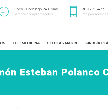
Lunes - Domingo 24 Horas
809 255 3427
Siempre comprometidos
Info@ecahospit
IOS
TELEMEDICINA
CÉLULAS MADRE
CIRUGÍA PL
món Esteban Polanco 